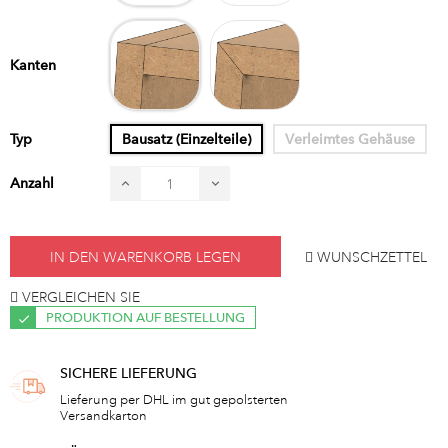
Stoß
Gehrung
Kanten
Typ
Bausatz (Einzelteile)
Verleimtes Gehäuse
Anzahl
IN DEN WARENKORB LEGEN
WUNSCHZETTEL
VERGLEICHEN SIE
PRODUKTION AUF BESTELLUNG
SICHERE LIEFERUNG
Lieferung per DHL im gut gepolsterten
Versandkarton