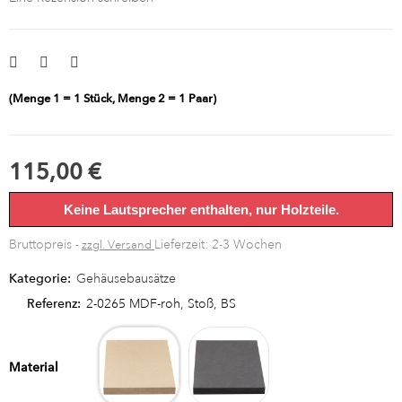
(Menge 1 = 1 Stück, Menge 2 = 1 Paar)
115,00 €
Keine Lautsprecher enthalten, nur Holzteile.
Bruttopreis
Lieferzeit: 2-3 Wochen
zzgl. Versand
Kategorie:
Gehäusebausätze
Referenz:
2-0265 MDF-roh, Stoß, BS
MDF-
MDF-
roh
schwarz
Material