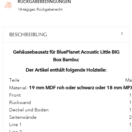
RÜCKGABEBEDINGUNGEN
14-tägiges Rückgaberecht
BESCHREIBUNG
Gehäusebausatz für BluePlanet Acoustic Little BIG
Box Bambu:
Der Artikel enthält folgende Holzteile:
Teile
Ma
Material:
19 mm MDF roh oder schwarz oder 18 mm MPX 
Front
1
Rückwand
1
Deckel und Boden
1
Seitenwände
2
Line 1
1
Line 2