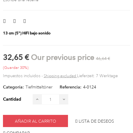
13 cm (5") HiFi bajo sonido
32,65 €
Our previous price
46,64 €
Guardar 30%
Impuestos incluidos
Lieferzeit: 7 Werktage
Shipping excluded
Categoría:
Tiefmitteltöner
Referencia:
4-0124
Cantidad
AÑADIR AL CARRITO
LISTA DE DESEOS
COMPARAR