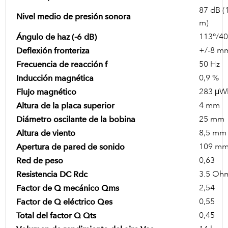
87 dB (
Nivel medio de presión sonora
m)
113°/4
Ángulo de haz (-6 dB)
+/-8 m
Deflexión fronteriza
50 Hz
Frecuencia de reacción f
0,9 %
Inducción magnética
283 μW
Flujo magnético
4 mm
Altura de la placa superior
25 mm
Diámetro oscilante de la bobina
8,5 mm
Altura de viento
109 m
Apertura de pared de sonido
0,63
Red de peso
3.5 Oh
Resistencia DC Rdc
2,54
Factor de Q mecánico Qms
0,55
Factor de Q eléctrico Qes
0,45
Total del factor Q Qts