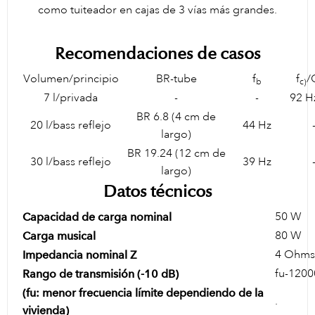
como tuiteador en cajas de 3 vías más grandes.
Recomendaciones de casos
Volumen/principio
BR-tube
f
f
/
b
c)
7 l/privada
-
-
92 H
BR 6.8 (4 cm de
20 l/bass reflejo
44 Hz
largo)
BR 19.24 (12 cm de
30 l/bass reflejo
39 Hz
largo)
Datos técnicos
50 W
Capacidad de carga nominal
80 W
Carga musical
4 Ohms
Impedancia nominal Z
fu-1200
Rango de transmisión (-10 dB)
(fu: menor frecuencia límite dependiendo de la
.
vivienda)