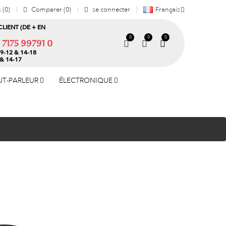
s
0
Comparer
0
se connecter
Français
CLIENT (DE + EN
0
0
0
) 7175 99791 0
9-12 & 14-18
 & 14-17
UT-PARLEUR
ÉLECTRONIQUE