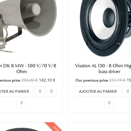
on DK 8 MW - 100 V/70 V/8
Visaton AL 130 - 8 Ohm Hi
Ohm
bass driver
203,00 €
142,10 €
217,19 €
15
evious price
Our previous price
UTER AU PANIER
AJOUTER AU PANIER
-30%