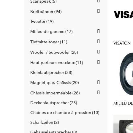
Scanspeak
5
Breitbänder
94
Tweeter
19
Milieu de gamme
17
Tiefmitteltöner
11
VISATON
Woofer / Subwoofer
28
Haut-parleurs coaxiaux
11
Kleinlautsprecher
38
Magnétique. Châssis
20
Châssis imperméable
28
Deckenlautsprecher
28
MILIEU D
Chaînes de chambre à pression
10
Schallzeilen
2
Gehäuselautsprecher
0