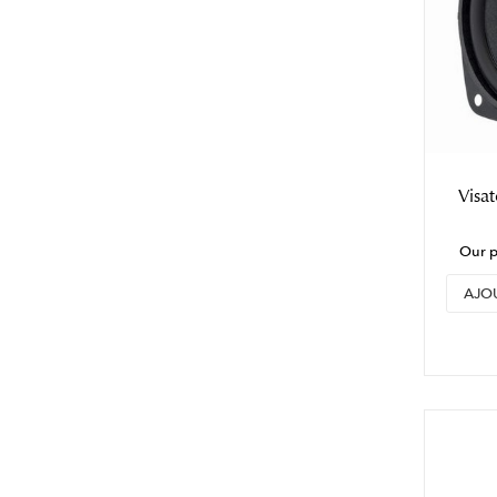
Visa
Our p
AJO