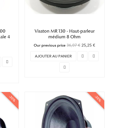
G00
Visaton MR 130 - Haut-parleur
ale 4
médium 8 Ohm
36,07 €
25,25 €
Our previous price
AJOUTER AU PANIER
-30%
-30%