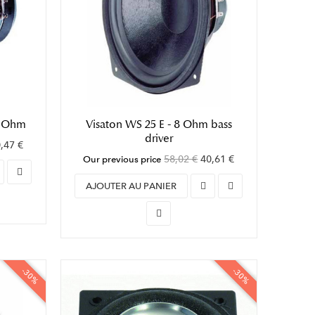
8 Ohm
Visaton WS 25 E - 8 Ohm bass
driver
,47 €
58,02 €
40,61 €
Our previous price
AJOUTER AU PANIER
-30%
-30%