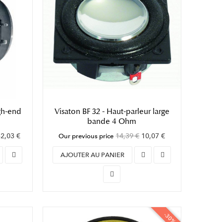
gh-end
Visaton BF 32 - Haut-parleur large
bande 4 Ohm
2,03 €
14,39 €
10,07 €
Our previous price
AJOUTER AU PANIER
-30%