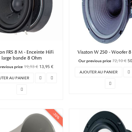
ton FRS 8 M - Enceinte HiFi
Visaton W 250 - Woofer 
large bande 8 Ohm
72,10 €
50
Our previous price
19,93 €
13,95 €
revious price
AJOUTER AU PANIER
UTER AU PANIER
-30%