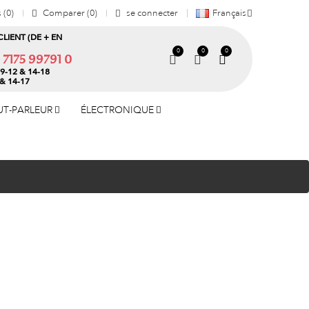
s
0
Comparer
0
se connecter
Français
CLIENT (DE + EN
0
0
0
) 7175 99791 0
9-12 & 14-18
 & 14-17
UT-PARLEUR
ÉLECTRONIQUE